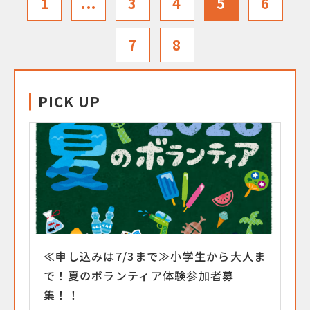
1
...
3
4
5
6
7
8
PICK UP
≪申し込みは7/3まで≫小学生から大人ま
で！夏のボランティア体験参加者募
集！！