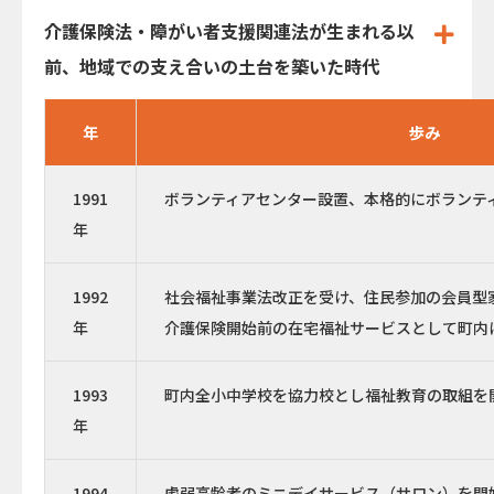
介護保険法・障がい者支援関連法が生まれる以
前、
地域での支え合いの土台を築いた時代
年
歩み
1991
ボランティアセンター設置、本格的にボランテ
年
1992
社会福祉事業法改正を受け、住民参加の会員型
年
介護保険開始前の在宅福祉サービスとして町内
1993
町内全小中学校を協力校とし福祉教育の取組を
年
1994
虚弱高齢者のミニデイサービス（サロン）を開