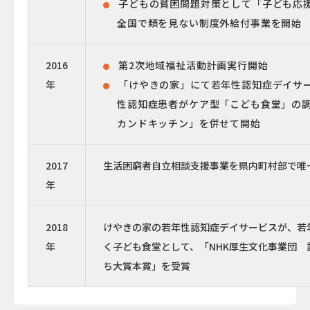
子どもの貧困問題対策として「子ども応
全国で類を見ない制度外給付事業を開始
2016
第2次地域福祉活動計画実行開始
年
「けやきの家」にて若年性認知症デイサ
性認知症患者がケア型「こども食堂」の
カンドキッチン」を併せて開始
2017
生活困窮者自立相談支援事業を県内町村部で唯
年
2018
けやきの家の若年性認知症デイサービスが、若
年
く子ども食堂として、「NHK厚生文化事業団 
ち大賞本賞」を受賞