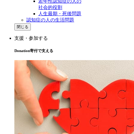
若年性認知症の人の
社会的役割
人生最期・死後問題
認知症の人の生活問題
閉じる
支援・参加する
Donation
寄付で支える