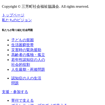
Copyright © 三芳町社会福祉協議会. All rights reserved.
トップページ
私たちのビジョン
私たちが取り組む社会問題
子どもの貧困
生活困窮世帯
災害時の緊急援助
高齢者の孤独・孤立
若年性認知症の人の
社会的役割
人生最期・死後問題
認知症の人の生活
問題
支援・参加する
寄付で支える