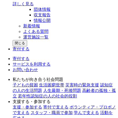
詳しく見る
団体情報
収支報告
情報公開
新着情報
よくある質問
運営施設一覧
閉じる
寄付する
寄付する
サービスを利用する
お問い合わせ
私たちが向き合う社会問題
子どもの貧困
生活困窮世帯
災害時の緊急支援
認知症
の人の生活問題
人生最期・死後問題
高齢者の孤独・孤
立
若年性認知症の人の社会的役割
支援する・参加する
支援・参加する
寄付で支える
ボランティア・プロボノ
で支える
スタッフ・職員で参加
学んで支える
活動を